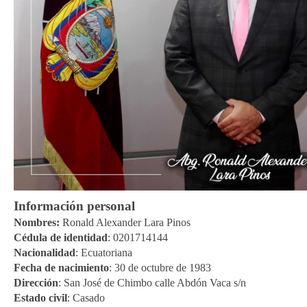
Información personal
Nombres:
Ronald Alexander Lara Pinos
Cédula de identidad
: 0201714144
Nacionalidad
: Ecuatoriana
Fecha de nacimiento
: 30 de octubre de 1983
Dirección
: San José de Chimbo calle Abdón Vaca s/n
Estado civil
: Casado