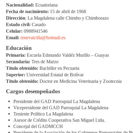
Nacionalidad:
Ecuatoriana
Fecha de nacimiento:
15 de abril de 1968
Dirección
: La Magdalena calle Chimbo y Chimborazo
Estado civil:
Casado
Celular:
0988941546
Email:
renevaicilla@hotmail.es
Educación
Primaria:
Escuela Edmundo Valdéz Murillo – Guayas
Secundaria:
Tres de Marzo
Título obtenido:
Bachiller en Pecuaria
Superior:
Universidad Estatal de Bolívar
Título obtenido:
Doctor en Medicina Veterinaria y Zootecnia
Cargos desempeñados
Presidente del GAD Parroquial La Magdalena
Vicepresidente del GAD Parroquial La Magdalena
Teniente Político La Magdalena
Asesor de Crédito Cooperativa San Miguel Ltda.
Concejal del GADMCCH
Presidente de la Asociación de los Gobiernos Parroquiales de B