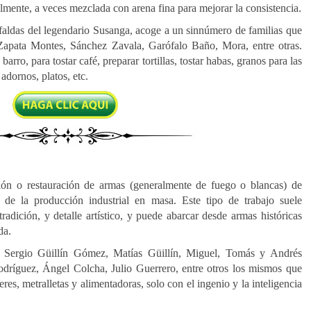
almente, a veces mezclada con arena fina para mejorar la consistencia.
 faldas del legendario Susanga, acoge a un sinnúmero de familias que
 Zapata Montes, Sánchez Zavala, Garófalo Baño, Mora, entre otras.
arro, para tostar café, preparar tortillas, tostar habas, granos para las
 adornos, platos, etc.
ación o restauración de armas (generalmente de fuego o blancas) de
 de la producción industrial en masa. Este tipo de trabajo suele
tradición, y detalle artístico, y puede abarcar desde armas históricas
da.
: Sergio Güillín Gómez, Matías Güillín, Miguel, Tomás y Andrés
ríguez, Ángel Colcha, Julio Guerrero, entre otros los mismos que
res, metralletas y alimentadoras, solo con el ingenio y la inteligencia