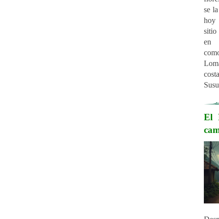
se l
hoy 
siti
en 
como
Loma
cost
Susu
El 
ca