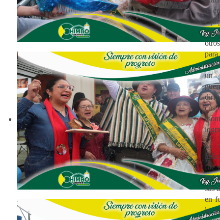
ir e
equ
arm
otro
par
Pare
un 
gu
diri
cús
mont
logr
El 
indi
fue 
pobl
sus 
en f
la a