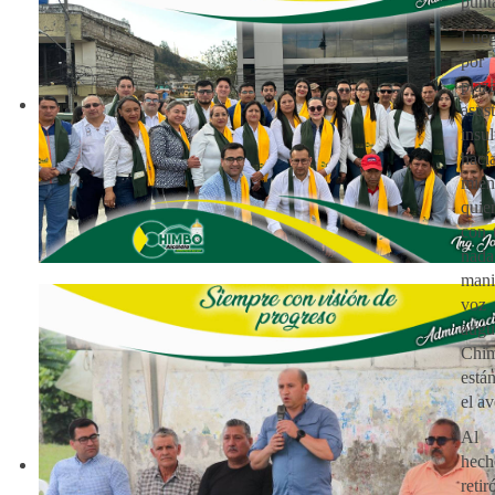
punt
Lueg
por
pla
asu
insu
ha
mie
qui
con 
nad
man
voz
au
Chi
está
el av
Al 
hech
reti