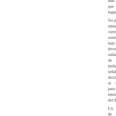
más 
que
lugar
No p
minu
cue
son
baj
deci
salí
de l
tar
seña
deci
al d
par
mis
del d
Un 
de