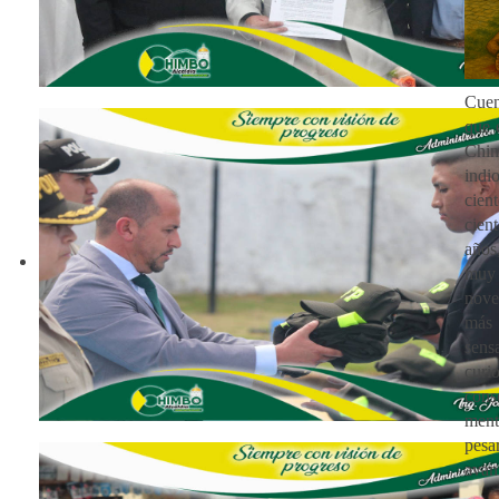
Cuen
que 
Chim
indi
cie
cie
años
muy
nove
más
se
cur
con
men
pe
avan