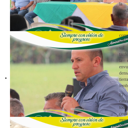
la 
qu
sile
cielo
azul,
comp
este
sol 
tard
la 
env
dens
tie
temb
El 
catas
todo
cen
muer
dese