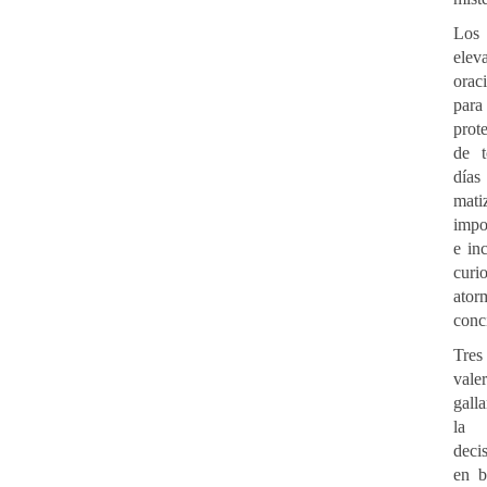
Los
el
orac
para
prote
de 
días
ma
impo
e in
curi
ator
conc
Tre
val
gall
la 
deci
en b