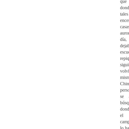
que 
don
tale
enc
cas
aur
día
de
es
rep
sigu
volv
mis
Chi
pers
se 
búsq
dond
el
camp
lo h