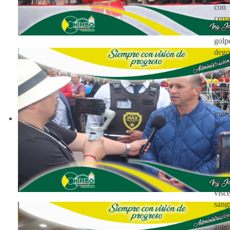
co
cerr
entr
gol
dego
ace
víct
De
oca
muer
lo d
en
alga
cere
Lueg
del
vísc
sang
pint
ante