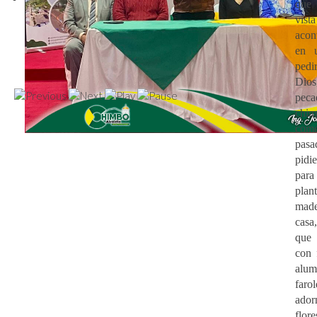
que
vi
acon
en 
ped
Dios
pec
chim
com
pas
pidi
par
plan
made
cas
que 
con 
alu
fa
ado
flore