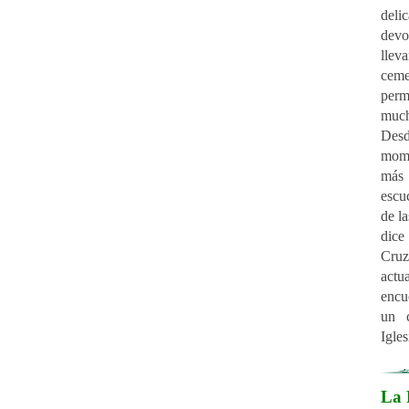
de
de
ll
ceme
per
mu
De
mom
más 
escu
de l
dice
C
act
encu
un 
Igles
La 