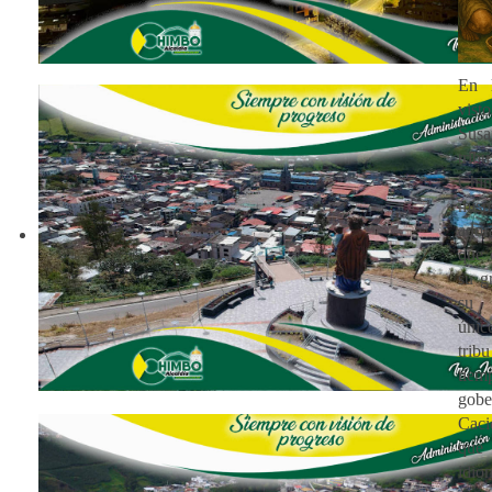
En l
vis
Susa
tr
Ch
mis
ador
que 
su g
su
úni
tri
ti
gobe
Caci
que 
idio