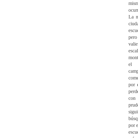
mi
ocur
La n
ciu
esc
per
vali
es
mont
el
cam
com
por 
perd
co
prud
si
bús
por 
escu