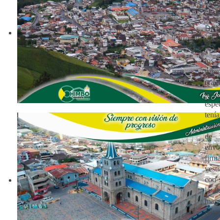
cast
“Lob
Dich
para
y ob
los 
trib
era 
lo
esp
tení
blan
de 
envo
fir
vest
con 
la l
mane
rega