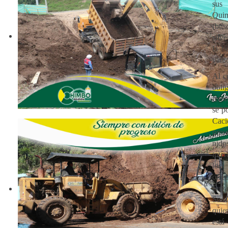
su
Qui
(bus
silv
la b
vani
Al c
obl
reto
se p
Ca
pre
nid
inte
los
ofre
Suy
Su
quie
est