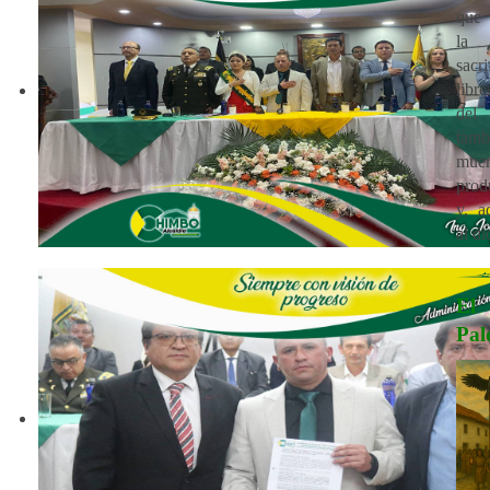
que 
la 
sacr
libr
de
tam
mu
prod
y, a
al di
E
Pal