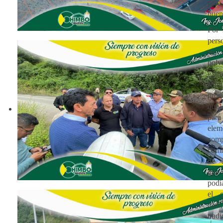
para
buen
Por 
pers
su 
po
ext
si
prod
que 
para
elem
comp
com
de a
que
podí
el c
cual
trad