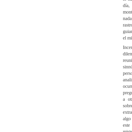
día,
mont
nad
ras
guia
el mi
Ince
di
re
si
per
ana
ocurr
preg
a ot
sob
extr
algo
es
miste