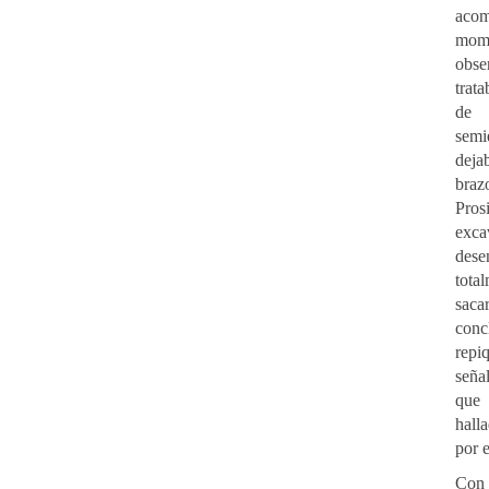
aco
mome
obse
trat
de
semi
deja
braz
Pros
exc
dese
to
sa
conc
rep
seña
que
hall
por e
Co