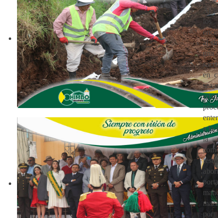
Al av
los
enca
al s
una 
sacr
en c
sea 
edad
pr
ente
a la 
la 
co
fest
abor
por
man
maz
por 