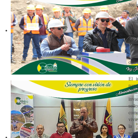
fue e
Pare
ciud
exist
sepu
Únic
obse
carre
cuar
mont
El i
na
cala
inv
sol
como
vivi
la 
sent