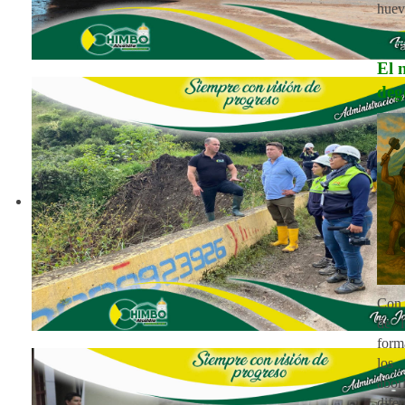
huev
El 
deg
Con 
de l
for
lo
abor
difer