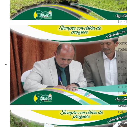
por
cruel
tri
batal
Colo
de 
ce
rode
el 
(hoy
pal
punt
su c
un c
indi
sus
señal
cat
mis
trof