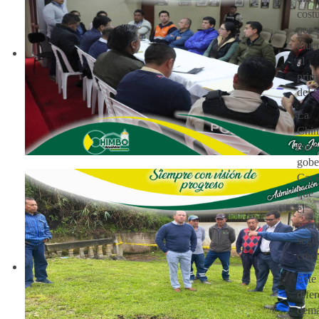
cost
por 
muer
al
pri
del 
La 
Chi
époc
gob
Cac
que
el 
mon
se
creen
Est
dife
demá