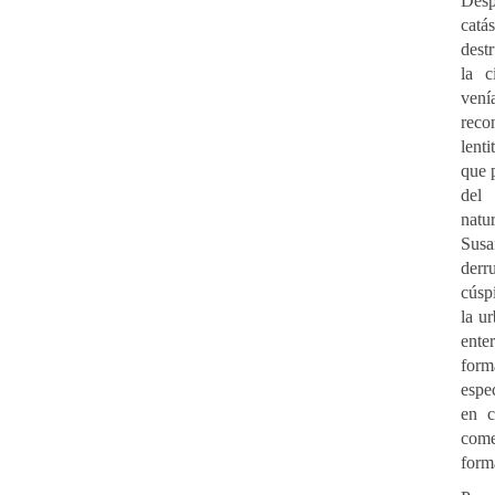
Des
cat
dest
la c
vení
reco
lent
que
de
natu
S
u
der
cúsp
la u
ent
fo
espe
en c
co
form