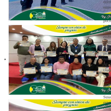
dife
entre
Sien
poc
ta
ciud
disf
fie
mo
pro
nunc
Al l
ciud
un 
que 
urbe
hac
Su
espe
cub