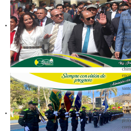
La 
dest
por 
1775
como
mi
comi
ant
heca
El
ch
enco
fes
sant
José
acto
pop
co
proc
corr