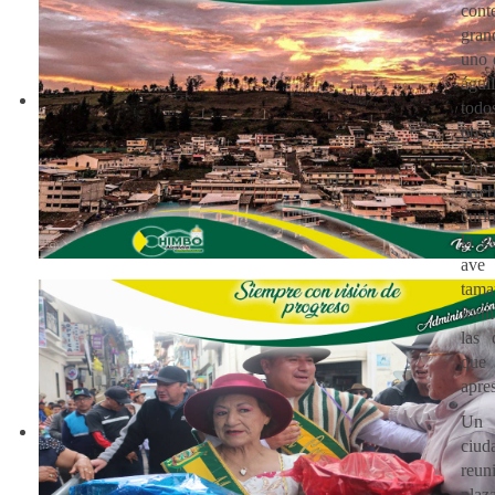
cont
gran
uno 
águ
to
obse
Un 
arre
curi
la g
ave 
tam
form
las 
que
apres
Un
ciu
reu
plaz