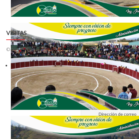
VISITAS
© 2009-2026 by
GPIUTMD
Reiniciar c
Ingrese la dirección de c
Un código de verificación
Una vez haya recibido el c
nueva clave para su cuent
Dirección de correo
electrónico
*